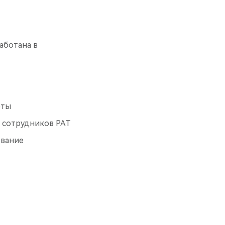
аботана в
рты
и сотрудников РАТ
ование