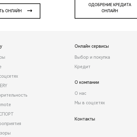
ОДОБРЕНИЕ КРЕДИТА
ТЬ ОНЛАЙН
ОНЛАЙН
y
Онлайн сервисы
ары
Выбор и покупка
е
Кредит
соцсетях
О компании
ERY
О нас
орительность
Мы в соцсетях
emote
 СПОРТ
Контакты
роприятия
зоры