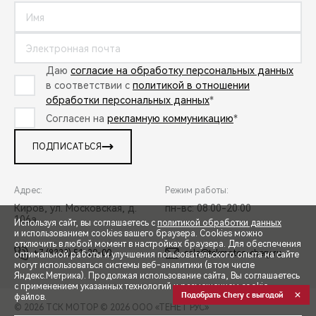
Даю
согласие на обработку персональных данных
в соответствии с
политикой в отношении
обработки персональных данных
*
Согласен на
рекламную коммуникацию
*
ПОДПИСАТЬСЯ
Адрес:
Режим работы:
Киров, ул. Московская, д.
пн-вс: 08:00-20:00
106а
Используя сайт, вы соглашаетесь с
политикой обработки данных
и использованием cookies вашего браузера. Cookies можно
отключить в любой момент в настройках браузера. Для обеспечения
+7 (8332) 51-20-00
sale@tskmotor-chery.ru
оптимальной работы и улучшения пользовательского опыта на сайте
могут использоваться системы веб-аналитики (в том числе
СПЕЦПРЕДЛОЖЕНИЯ
Яндекс.Метрика). Продолжая использование сайта, Вы соглашаетесь
с применением указанных технологий и размещением cookie-
Подобрать Chery с выгодой
файлов.
© 2026 ТСК МОТОР
© 2026 ООО «ТЕНЕТ РУС»
ЗАПИСЬ НА ТЕСТ-ДРАЙВ