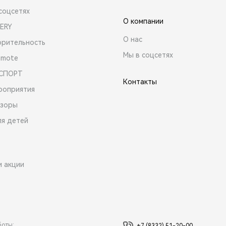
соцсетях
О компании
ERY
О нас
орительность
Мы в соцсетях
emote
 СПОРТ
Контакты
роприятия
зоры
ля детей
и акции
боты: