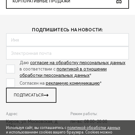
КОРПОРАТИВНЫЕ ПРОДАЖИ
ПОДПИШИТЕСЬ НА НОВОСТИ:
Даю
согласие на обработку персональных данных
в соответствии с
политикой в отношении
обработки персональных данных
*
Согласен на
рекламную коммуникацию
*
ПОДПИСАТЬСЯ
Адрес:
Режим работы:
Киров, ул. Московская, д.
пн-вс: 08:00-20:00
106а
Используя сайт, вы соглашаетесь с
политикой обработки данных
и использованием cookies вашего браузера. Cookies можно