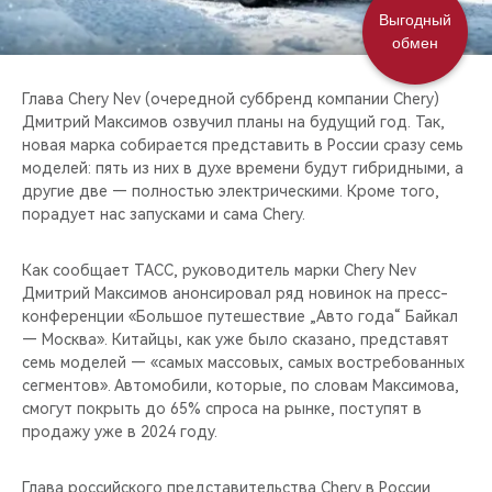
CHERY REMOTE
Выгодный
обмен
CHERY И СПОРТ
Глава Chery Nev (очередной суббренд компании Chery)
НАШИ МЕРОПРИЯТИЯ
Дмитрий Максимов озвучил планы на будущий год. Так,
новая марка собирается представить в России сразу семь
моделей: пять из них в духе времени будут гибридными, а
ВИДЕООБЗОРЫ
другие две — полностью электрическими. Кроме того,
порадует нас запусками и сама Chery.
CHERY ДЛЯ ДЕТЕЙ
Как сообщает ТАСС, руководитель марки Chery Nev
Дмитрий Максимов анонсировал ряд новинок на пресс-
конференции «Большое путешествие „Авто года“ Байкал
— Москва». Китайцы, как уже было сказано, представят
семь моделей — «самых массовых, самых востребованных
сегментов». Автомобили, которые, по словам Максимова,
смогут покрыть до 65% спроса на рынке, поступят в
продажу уже в 2024 году.
Глава российского представительства Chery в России