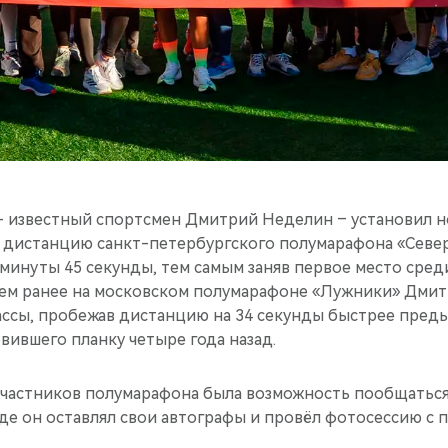
- известный спортсмен Дмитрий Неделин – установил н
дистанцию санкт-петербургского полумарафона «Северн
2 минуты 45 секунды, тем самым заняв первое место сред
цем ранее на московском полумарафоне «Лужники» Дми
ассы, пробежав дистанцию на 34 секунды быстрее пред
вившего планку четыре года назад.
х участников полумарафона была возможность пообщатьс
де он оставлял свои автографы и провёл фотосессию с 