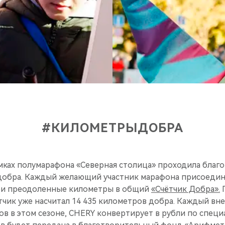
#КИЛОМЕТРЫДОБРА
мках полумарафона «Северная столица» проходила благ
бра. Каждый желающий участник марафона присоедини
вои преодоленные километры в общий
«Счётчик Добра».
П
етчик уже насчитал 14 435 километров добра. Каждый вн
гов в этом сезоне, CHERY конвертирует в рубли по спец