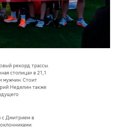
овый рекорд трассы.
ая столица» в 21,1
и мужчин. Стоит
трий Неделин также
ыдущего
я с Дмитрием в
поклонниками.