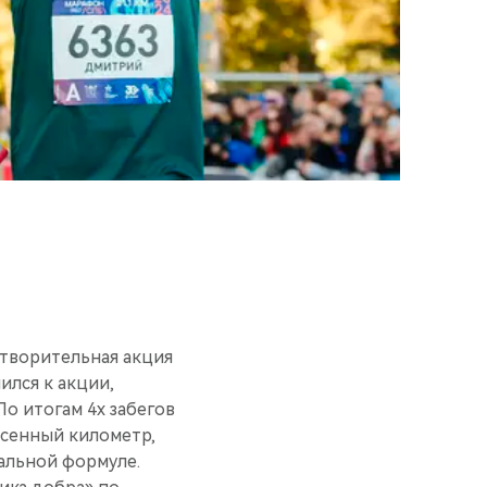
отворительная акция
лся к акции,
о итогам 4х забегов
есенный километр,
иальной формуле.