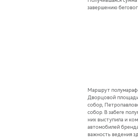
Получившаяся сумма
завершению бегового
Маршрут полумарафон
Дворцовой площади.
собор, Петропавлов
собор. В забеге пол
них выступила и ком
автомобилей бренда
важность ведения з