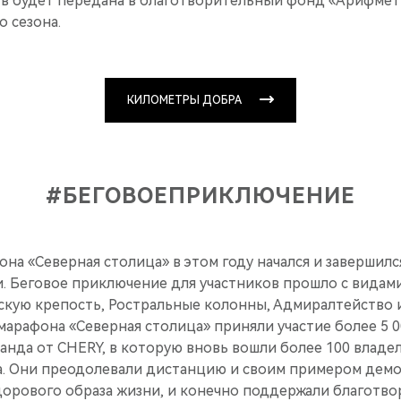
 в будет передана в благотворительный фонд «Арифмет
 сезона.
КИЛОМЕТРЫ ДОБРА
#БЕГОВОЕПРИКЛЮЧЕНИЕ
а «Северная столица» в этом году начался и завершился
 Беговое приключение для участников прошло с видами
скую крепость, Ростральные колонны, Адмиралтейство 
умарафона «Северная столица» приняли участие более 5 0
анда от CHERY, в которую вновь вошли более 100 влад
. Они преодолевали дистанцию и своим примером дем
дорового образа жизни, и конечно поддержали благотв