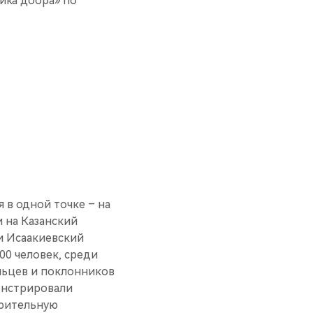
ика добра» по
 в одной точке – на
 на Казанский
и Исаакиевский
00 человек, среди
ельцев и поклонников
онстрировали
орительную