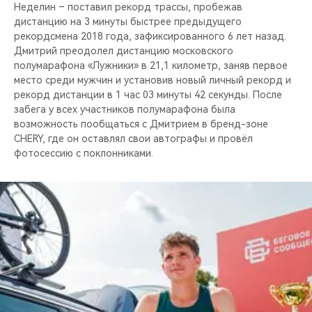
CHERY REMOTE
Неделин – поставил рекорд трассы, пробежав
дистанцию на 3 минуты быстрее предыдущего
рекордсмена 2018 года, зафиксированного 6 лет назад.
CHERY И СПОРТ
Дмитрий преодолел дистанцию московского
полумарафона «Лужники» в 21,1 километр, заняв первое
НАШИ МЕРОПРИЯТИЯ
место среди мужчин и установив новый личный рекорд и
рекорд дистанции в 1 час 03 минуты 42 секунды. После
ВИДЕООБЗОРЫ
забега у всех участников полумарафона была
возможность пообщаться с Дмитрием в бренд-зоне
CHERY, где он оставлял свои автографы и провёл
CHERY ДЛЯ ДЕТЕЙ
фотосессию с поклонниками.