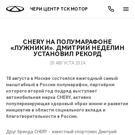
ЧЕРИ ЦЕНТР ТСК МОТОР
CHERY НА ПОЛУМАРАФОНЕ
ОНЛАЙН СЕРВИСЫ
ПОКУПАТЕЛЯМ
ВЛАДЕЛЬЦАМ
О КОМПАНИИ
МИР CHERY
МОДЕЛИ
АКЦИИ
«ЛУЖНИКИ». ДМИТРИЙ НЕДЕЛИН
УСТАНОВИЛ РЕКОРД
ВЫБОР И ПОКУПКА
СЕРВИС
АКСЕССУАРЫ
ВЫГОДЫ И АКЦИИ
ВЫБОР И ПОКУПКА
О НАС
ВСЕ МОДЕЛИ
20 АВГУСТА 2024
КРЕДИТ И СТРАХОВАНИЕ
ЗАПЧАСТИ И АКСЕССУАРЫ
О БРЕНДЕ
КРЕДИТ
МЫ В СОЦСЕТЯХ
18 августа в Москве состоялся ежегодный самый
КРОССОВЕРЫ
масштабный в России полумарафон, партнёром
ПОДДЕРЖКА
CHERY В СОЦСЕТЯХ
которого второй год подряд выступает
СЕДАНЫ
автомобильная марка CHERY, активно
популяризирующая здоровый образ жизни и развитие
CHERY CONNECT
ЛЮДИ CHERY
инициатив в области социального вклада и
НОВИНКИ
благотворительности в России.
БЛАГОТВОРИТЕЛЬНОСТЬ
Друг бренда CHERY - известный спортсмен Дмитрий