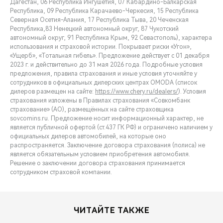
Дагестан, 06 Республика Ингушетия, 07 Кабардино-Балкарская
Республика, 09 Республика Карачаево-Черкесия, 15 Республика
Северная Осетия-Алания, 17 Республика Тыва, 20 Чеченская
Республика,83 Ненецкий автономный округ, 87 Чукотский
автономный округ, 91 Республика Крым, 92 Севастополь), характера
использования и страховой истории. Покрывает риски «Угон»,
«Ущерб», «Тотальная гибель». Предложение действует с 01 декабря
2023 г. и действительно до 31 мая 2026 года. Подробные условия
предложения, правила страхования и иные условия уточняйте у
сотрудников в официальных дилерских центрах OMODA (список
дилеров размещен на сайте:
https://www.chery.ru/dealers/
). Условия
страхования изложены в Правилах страхования «Совкомбанк
страхование» (АО), размещённых на сайте страховщика
sovcomins.ru. Предложение носит информационный характер, не
является публичной офертой (ст.437 ГК РФ) и ограничено наличием у
официальных дилеров автомобилей, на которые оно
распространяется. Заключение договора страхования (полиса) не
является обязательным условием приобретения автомобиля.
Решение о заключении договора страхования принимается
сотрудником страховой компании.
ЧИТАЙТЕ ТАКЖЕ