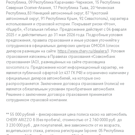
Республика, 09 Республика Карачаево-Черкесия, 15 Республика
Северная Осетия-Алания, 17 Республика Тыва, 20 Чеченская
Республика,83 Ненецкий автономный округ, 87 Чукотский
автономный округ, 91 Республика Крым, 92 Севастополь), характера
использования и страховой истории. Покрывает риски «Угон»,
«Ущерб», «Тотальная гибель». Предложение действует с 04 февраля
2025 г. и действительно до 31 мая 2026 года. Подробные условия
предложения, правила страхования и иные условия уточняйте у
сотрудников в официальных дилерских центрах OMODA (список
дилеров размещен на сайте:
https://www.chery.ru/dealers/
). Условия
страхования изложены в Правилах страхования «Совкомбанк
страхование» (АО), размещённых на сайте страховщика
sovcomins.ru. Предложение носит информационный характер, не
является публичной офертой (ст.437 ГК РФ) и ограничено наличием у
официальных дилеров автомобилей, на которые оно
распространяется. Заключение договора страхования (полиса) не
является обязательным условием приобретения автомобиля.
Решение о заключении договора страхования принимается
сотрудником страховой компании.
** 55 000 рублей - фиксированная цена полиса каско на автомобиль
CHERY ARIZZO 8 (без пробега), стоимостью от 2 760 0000 руб. до
3 230 000 руб., для покупателей, вне зависимости от их возраста,
водительского стажа, региона регистрации (кроме: 05 Республика