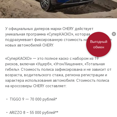
CHERY REMOTE
CHERY И СПОРТ
НАШИ МЕРОПРИЯТИЯ
У официальных дилеров марки CHERY действует
уникальная программа «СуперКАСКО», которая
подразумевает фиксированную стоимость на страхование
ВИДЕООБЗОРЫ
Выгодный
новых автомобилей CHERY.
обмен
CHERY ДЛЯ ДЕТЕЙ
«СуперКАСКО» — это полное каско с набором из 19
рисков, включая «Ущерб», «Угон/Хищение», «Тотальная
гибель». Стоимость полиса зафиксирована и не зависит от
возраста, водительского стажа, региона регистрации и
характера использования автомобиля. Стоимость полиса
на кроссоверы CHERY составляет:
• TIGGO 9 — 70 000 рублей*
• ARIZZO 8 – 55 000 рублей**